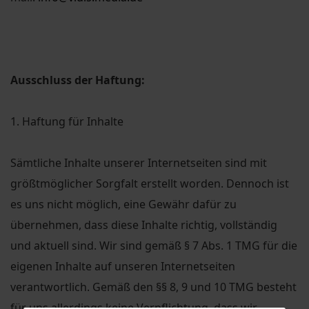
Ausschluss der Haftung:
1. Haftung für Inhalte
Sämtliche Inhalte unserer Internetseiten sind mit
größtmöglicher Sorgfalt erstellt worden. Dennoch ist
es uns nicht möglich, eine Gewähr dafür zu
übernehmen, dass diese Inhalte richtig, vollständig
und aktuell sind. Wir sind gemäß § 7 Abs. 1 TMG für die
eigenen Inhalte auf unseren Internetseiten
verantwortlich. Gemäß den §§ 8, 9 und 10 TMG besteht
für uns allerdings keine Verpflichtung, dass wir