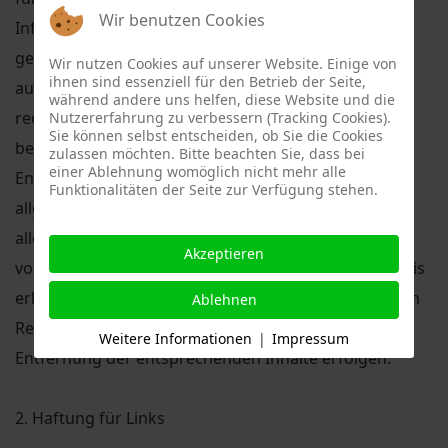
Wir benutzen Cookies
Informationen von Dritten, die übermittelt oder
gespeichert wurden, überwachen oder Umstände
Wir nutzen Cookies auf unserer Website. Einige von
ihnen sind essenziell für den Betrieb der Seite,
ausforschen müssten, die Hinweise auf nicht
während andere uns helfen, diese Website und die
rechtmäßige Tätigkeiten ergeben. Davon nicht
Nutzererfahrung zu verbessern (Tracking Cookies).
Sie können selbst entscheiden, ob Sie die Cookies
berührt, ist unsere Verpflichtung zur Sperrung oder
zulassen möchten. Bitte beachten Sie, dass bei
einer Ablehnung womöglich nicht mehr alle
Entfernung von Informationen, welche uns von den
Funktionalitäten der Seite zur Verfügung stehen.
allgemeinen Gesetzen auferlegt wird. Wir haften
allerdings insoweit erst in dem Moment, in dem wir
Akzeptieren
von einer konkreten Verletzung von Rechten Kenntnis
erlangen. Wenn wir von einer solchen Verletzung von
Ablehnen
Rechten Kenntnis erlangen, wird eine unverzügliche
Weitere Informationen
|
Impressum
Entfernung der entsprechenden Inhalte erfolgen.
2. Haftung für Links