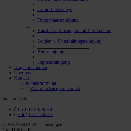
______________________
Grundstückspflege
______________________
Treppenhausreinigung
Haushaltsauflösungen und Entrümpelung
______________________
Sonder- u. Unterhaltungsreinigung
______________________
Büroreinigung
______________________
Teppichreinigung
Angebot einholen
Über uns
Kontakt
Kontaktformular
">
Wir rufen Sie gerne zurück
Suchen
05108 / 910 96 90
info@coenaerts.de
COENAERTS Dienstleistungen
GmbH & Co KG