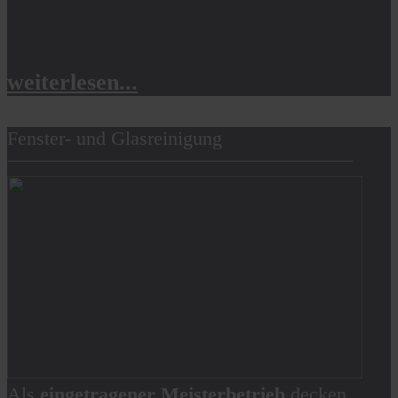
weiterlesen...
Fenster- und Glasreinigung
Als
eingetragener Meisterbetrieb
decken