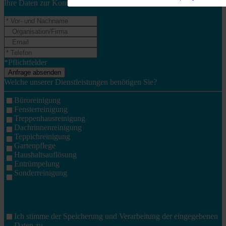
Ihre Daten zur Kontaktaufnahme*:
*Pflichtfelder
Welche unserer Dienstleistungen benötigen Sie?
Büroreinigung
Fensterreinigung
Treppenhausreinigung
Dachrinnenreinigung
Teppichreinigung
Gartenpflege
Haushaltsauflösung
Entrümpelung
Sonderreinigung
Ich stimme der Speicherung und Verarbeitung der eingegebenen
Daten zu.