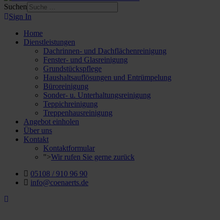
Suchen
Sign In
Home
Dienstleistungen
Dachrinnen- und Dachflächenreinigung
Fenster- und Glasreinigung
Grundstückspflege
Haushaltsauflösungen und Entrümpelung
Büroreinigung
Sonder- u. Unterhaltungsreinigung
Teppichreinigung
Treppenhausreinigung
Angebot einholen
Über uns
Kontakt
Kontaktformular
">
Wir rufen Sie gerne zurück
05108 / 910 96 90
info@coenaerts.de