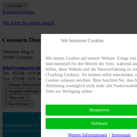
Kontakt
Kontaktformular
Wir rufen Sie gerne zurück
Coenaerts Dienstleistungen
Wir benutzen Cookies
Ditterker Weg 9
30989 Gehrden
Wir nutzen Cookies auf unserer Website. Einige von
sind essenziell für den Betrieb der Seite, während an
info@coenaerts.de
helfen, diese Website und die Nutzererfahrung zu ve
Tel.
05108 / 910 96 90
(Tracking Cookies). Sie können selbst entscheiden, o
Fax
05108 / 879 34 34
Cookies zulassen möchten. Bitte beachten Sie, dass b
Unsere Dienstleistungen
Ablehnung womöglich nicht mehr alle Funktionalitä
Seite zur Verfügung stehen.
Angebot einholen
Über uns
Rechtliches
Akzeptieren
Ablehnen
Unverbindliche Anfrage stellen
Weitere Informationen
|
Impressum