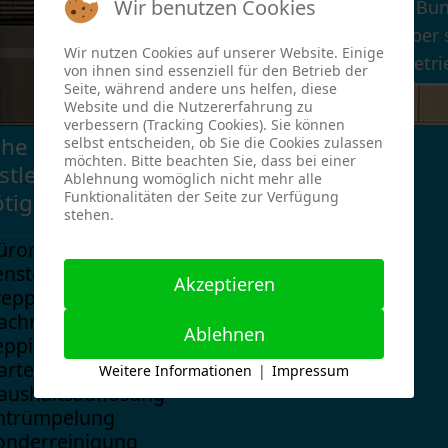
Wir benutzen Cookies
gesamten Bund
en
Auftraggeber 
Wir nutzen Cookies auf unserer Website. Einige
Industriebetr
von ihnen sind essenziell für den Betrieb der
Seite, während andere uns helfen, diese
:
Website und die Nutzererfahrung zu
verbessern (Tracking Cookies). Sie können
he unserer
selbst entscheiden, ob Sie die Cookies zulassen
möchten. Bitte beachten Sie, dass bei einer
stleistungen
Ablehnung womöglich nicht mehr alle
Funktionalitäten der Seite zur Verfügung
tigen Sie?
stehen.
üroreinigung
ensterreinigung
Akzeptieren
reppenhausreinigung
achrinnenreinigung
Ablehnen
eppichreinigung
artenpflege
Weitere Informationen
|
Impressum
aushaltsauflösung
ntrümpelung
onderreinigung