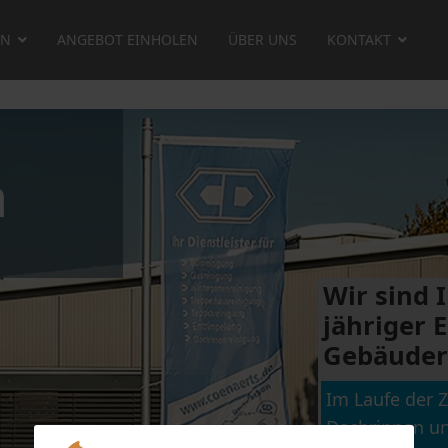
EN
ANGEBOT EINHOLEN
ÜBER UNS
KONTAKT
Bitte die E-Mail-Adresse des Benutzerkontos
eingeben. Ein Bestätigungscode wird dann an
n
diese verschickt. Sobald der Code vorliegt, kann
ein neues Passwort für das Benutzerkonto
festgelegt werden.
E-Mail-Adresse
*
Wir sind I
jähriger 
Gebäuder
Senden
Im Laufe der 
Dachrinnen un