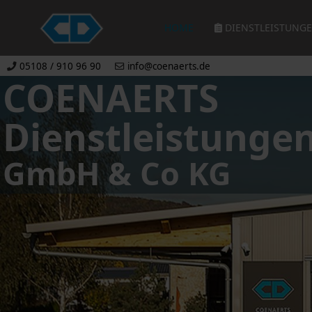
HOME
DIENSTLEISTUNG
05108 / 910 96 90
info@coenaerts.de
COENAERTS
Dienstleistunge
GmbH & Co KG